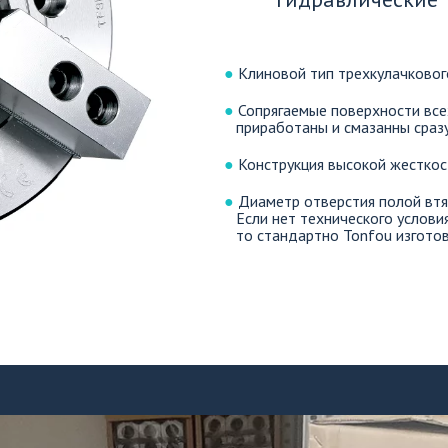
●
 Клиновой тип трехкулачковог
●
 Сопрягаемые поверхности всех
   приработаны и смазанны сразу
●
 Конструкция высокой жесткос
●
 Диаметр отверстия полой втяг
   Если нет технического условия заказчика, 

   то стандартно Tonfou изгот