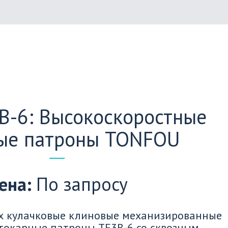
B-6: Высокоскоростные
ые патроны TONFOU
ена: 
По запросу
х кулачковые клиновые механизированные 
токарные патроны TF3B-6 со сквозным 