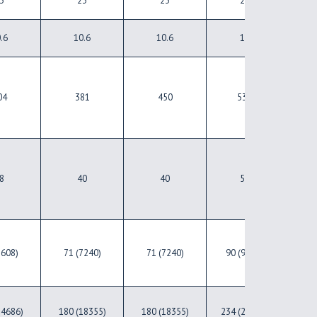
3
23
23
28
.6
10.6
10.6
13
04
381
450
530
8
40
40
50
5608)
71 (7240)
71 (7240)
90 (9177)
90 
14686)
180 (18355)
180 (18355)
234 (23861)
234 