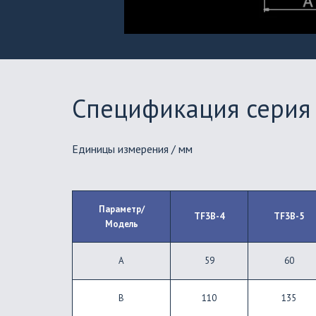
Спецификация серия 
Единицы измерения / мм
Параметр/
TF3B-4
TF3B-5
Модель
A
59
60
B
110
135