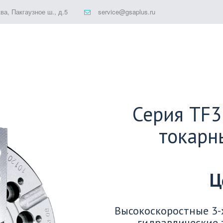
ква
,
Пакгаузное ш., д.5
service@gsaplus.ru
Серия TF3
токарн
Ц
Высокоскоростные 3-
гидравлические 