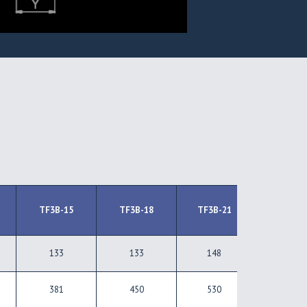
TF3B-15
TF3B-18
TF3B-21
TF3B-2
133
133
148
148
381
450
530
610