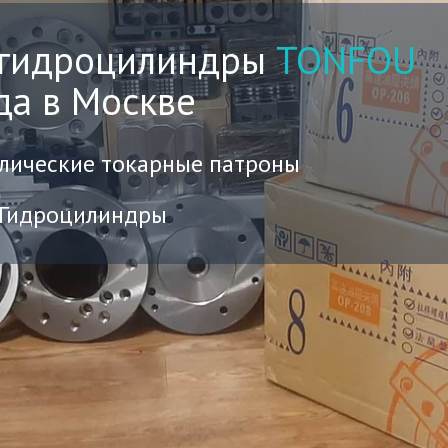
 гидроцилиндры
TONFOU
да в Москве
влические токарные патроны
| Гидроцилиндры