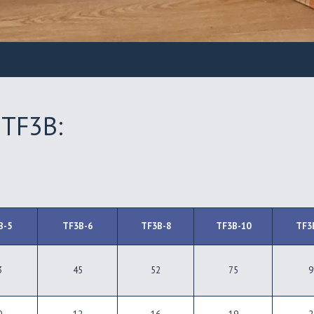
TF3B:
B-5
TF3B-6
TF3B-8
TF3B-10
TF3
3
45
52
75
9