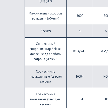
(Кн) (кгс)
Максимальная скорость
8000
70
вращения (об/мин)
Вес (кг)
4
6.
Совместимый
гидроцилиндр / Макс.
RC-4/24.5
RC-5/
давление для работы
патрона (кгс/см²)
Совместимые
незакаленные (сырые)
HC04
HC
кулачки
Совместимые
закаленные (твердые)
HJ04
HJ
кулачки