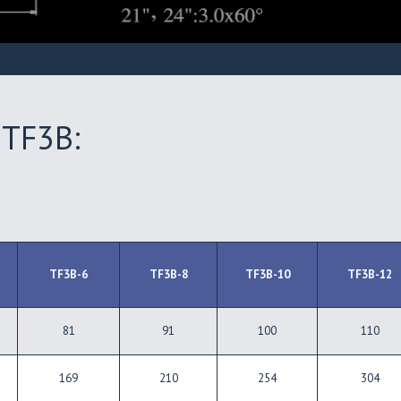
TF3B:
TF3B-6
TF3B-8
TF3B-10
TF3B-12
81
91
100
110
169
210
254
304