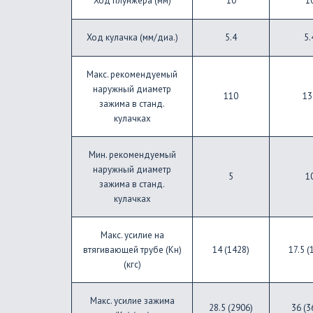
Ход плунжера (мм)
10
1
Ход кулачка (мм/диа.)
5.4
5.
Макс. рекомендуемый
наружный диаметр
110
13
зажима в станд.
кулачках
Мин. рекомендуемый
наружный диаметр
5
1
зажима в станд.
кулачках
Макс. усилие на
втягивающей трубе (Кн)
14 (1428)
17.5 (
(кгс)
Макс. усилие зажима
28.5 (2906)
36 (3