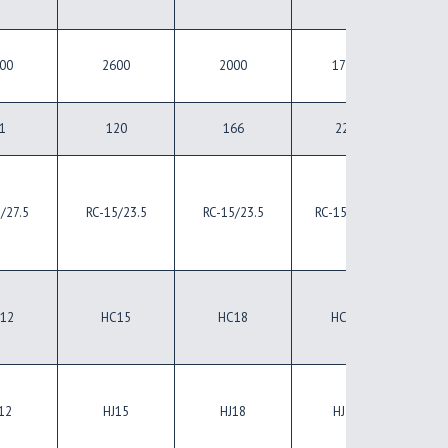
00
2600
2000
1700
1
1
120
166
229
/27.5
RC-15/23.5
RC-15/23.5
RC-15/30.5
RC-1
12
HC15
HC18
HC21
H
12
HJ15
HJ18
HJ21
H