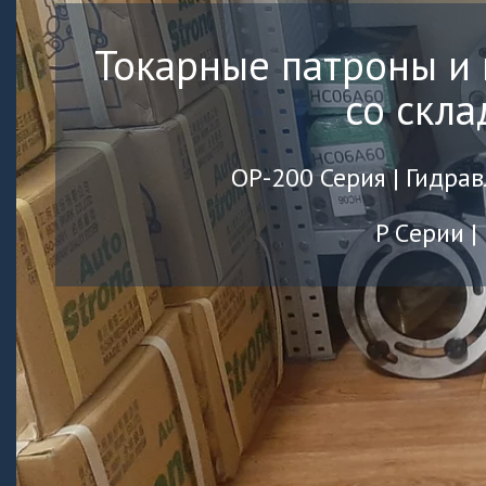
Токарные патроны и
со скла
OP-200 Серия | Гидра
P Cерии 