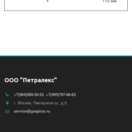
Y ­
110 мм­
ООО "Петралекс"
+7(964)589-30-23
,
+7(495)797-66-63
г. Москва
,
Пакгаузное ш., д.5
service@gsaplus.ru