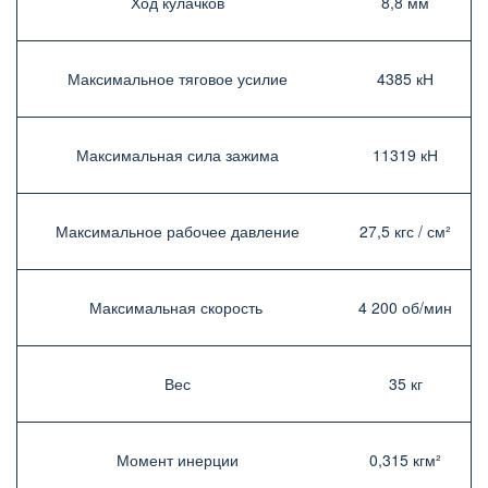
Ход кулачков­
8,8 мм­
Максимальное тяговое усилие­
4385 кН
Максимальная сила зажима­
11319 кН­
Максимальное рабочее давление­
27,5 кгс / см²­
Максимальная скорость ­
4 200 об/мин­
Вес
35 кг­
Момент инерции­
0,315 кгм²­