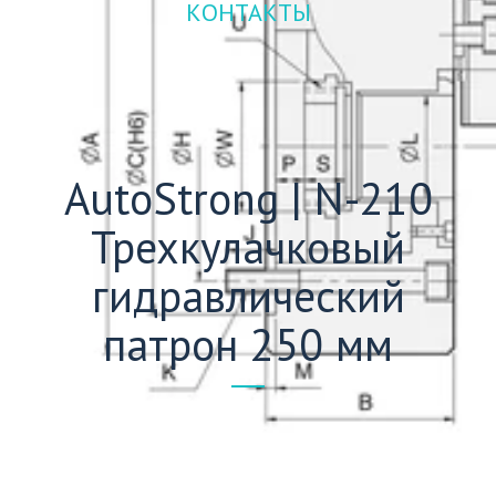
КОНТАКТЫ
AutoStrong | N-210
Трехкулачковый
гидравлический
патрон 250 мм