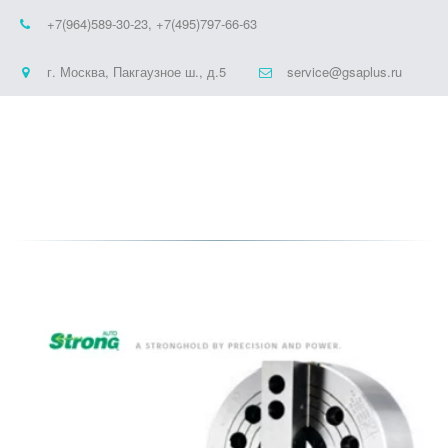
+7(964)589-30-23
,
+7(495)797-66-63
г. Москва
,
Пакгаузное ш., д.5
service@gsaplus.ru