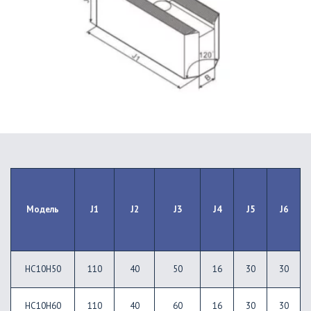
Модель
J1
J2
J3
J4
J5
J6
HC10H50
110
40
50
16
30
30
HC10H60
110
40
60
16
30
30